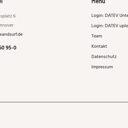
i
Menü
Login: DATEV Unt
splatz 6
annover
Login: DATEV upl
xandsurf.de
Team
Kontakt
60 95-0
Datenschutz
Impressum