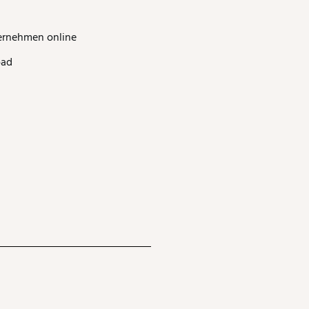
ernehmen online
oad