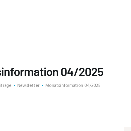
KANZLEI
LEISTUNGEN
SERVICE
AKTUELLES
JOBS
information 04/2025
KONTAKT
iträge
Newsletter
Monatsinformation 04/2025
MANDATSANFRAGE
LOGIN