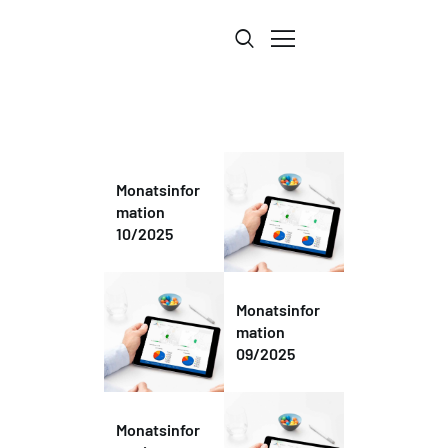
Monatsinfor
KANZLEI
mation
LEISTUNGEN
10/2025
SERVICE
AKTUELLES
Monatsinfor
JOBS
mation
KONTAKT
09/2025
MANDATSANFRAGE
LOGIN
Monatsinfor